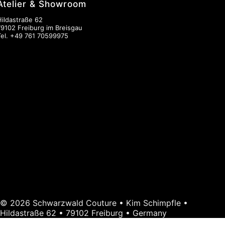
Atelier & Showroom
Hildastraße 62
79102 Freiburg im Breisgau
Tel.
+49 761 70599975
© 2026 Schwarzwald Couture • Kim Schimpfle •
Hildastraße 62 • 79102 Freiburg • Germany