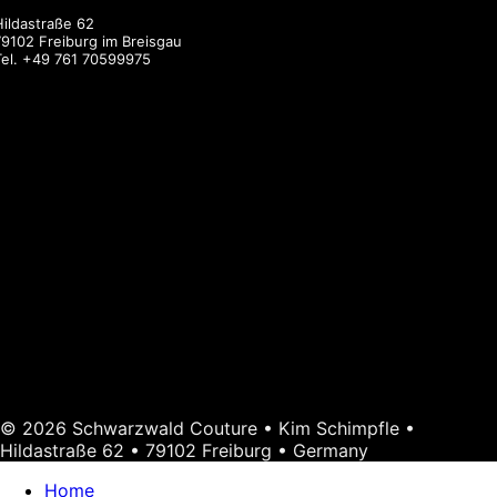
Hildastraße 62
79102 Freiburg im Breisgau
Tel.
+49 761 70599975
© 2026 Schwarzwald Couture • Kim Schimpfle •
Hildastraße 62 • 79102 Freiburg • Germany
Home