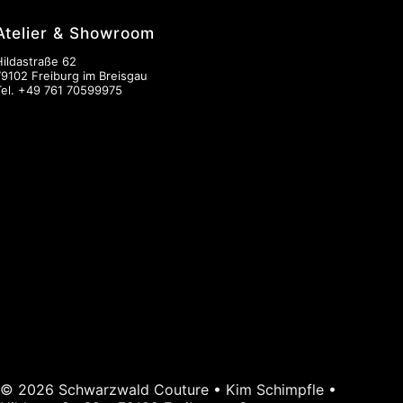
Atelier & Showroom
Hildastraße 62
79102 Freiburg im Breisgau
Tel.
+49 761 70599975
© 2026 Schwarzwald Couture • Kim Schimpfle •