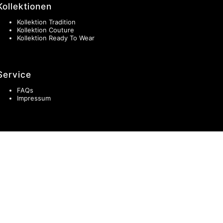
Kollektionen
Kollektion Tradition
Kollektion Couture
Kollektion Ready To Wear
Service
FAQs
Impressum
Aktuell
News
30 Jahre Schwarzwald Couture
Atelier & Showroom