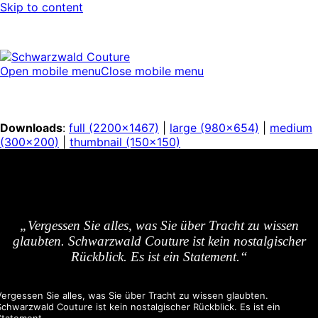
Skip to content
Open mobile menu
Close mobile menu
Downloads
:
full (2200x1467)
|
large (980x654)
|
medium
(300x200)
|
thumbnail (150x150)
„Vergessen Sie alles, was Sie über Tracht zu wissen
glaubten. Schwarzwald Couture ist kein nostalgischer
Rückblick. Es ist ein Statement.“
Vergessen Sie alles, was Sie über Tracht zu wissen glaubten.
Schwarzwald Couture ist kein nostalgischer Rückblick. Es ist ein
Statement.