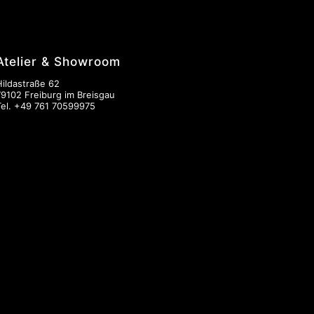
Atelier & Showroom
Hildastraße 62
79102 Freiburg im Breisgau
Tel.
+49 761 70599975