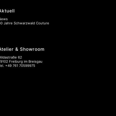
Aktuell
News
30 Jahre Schwarzwald Couture
Atelier & Showroom
Hildastraße 62
79102 Freiburg im Breisgau
Tel.
+49 761 70599975