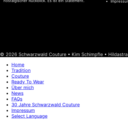
nostalgischer Rückblick. Es ist ein Statement.
Impressu
© 2026 Schwarzwald Couture • Kim Schimpfle • Hildastra
Home
Tradition
Couture
Ready To Wear
Über mich
News
FAQs
30 Jahre Schwarzwald Couture
Impressum
Select Language