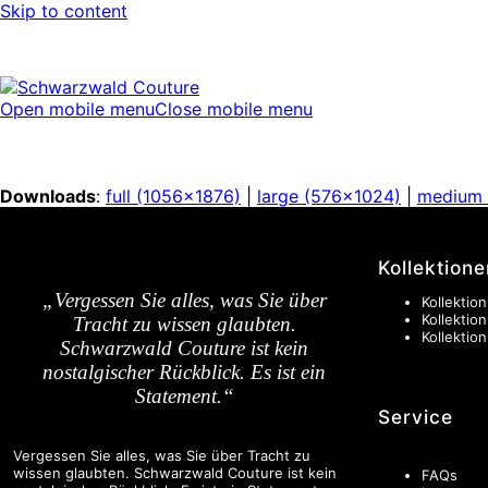
Skip to content
Open mobile menu
Close mobile menu
Downloads
:
full (1056x1876)
|
large (576x1024)
|
medium 
Kollektione
„Vergessen Sie alles, was Sie über
Kollektion
Kollektio
Tracht zu wissen glaubten.
Kollektio
Schwarzwald Couture ist kein
nostalgischer Rückblick. Es ist ein
Statement.“
Service
Vergessen Sie alles, was Sie über Tracht zu
wissen glaubten. Schwarzwald Couture ist kein
FAQs