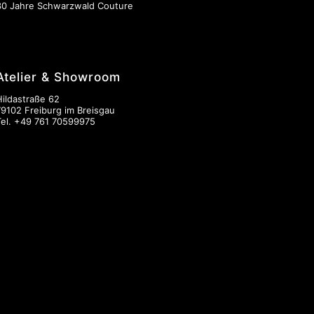
30 Jahre Schwarzwald Couture
Atelier & Showroom
Hildastraße 62
79102 Freiburg im Breisgau
Tel.
+49 761 70599975