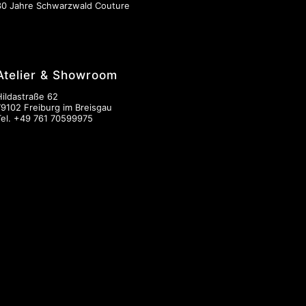
30 Jahre Schwarzwald Couture
Atelier & Showroom
Hildastraße 62
79102 Freiburg im Breisgau
Tel.
+49 761 70599975