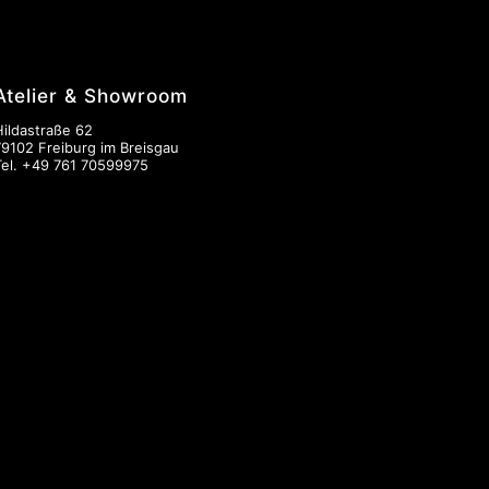
Atelier & Showroom
Hildastraße 62
79102 Freiburg im Breisgau
Tel.
+49 761 70599975