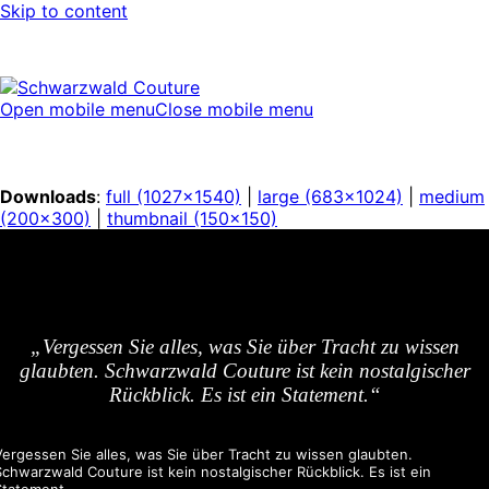
Skip to content
Open mobile menu
Close mobile menu
Downloads
:
full (1027x1540)
|
large (683x1024)
|
medium
(200x300)
|
thumbnail (150x150)
„Vergessen Sie alles, was Sie über Tracht zu wissen
glaubten. Schwarzwald Couture ist kein nostalgischer
Rückblick. Es ist ein Statement.“
Vergessen Sie alles, was Sie über Tracht zu wissen glaubten.
Schwarzwald Couture ist kein nostalgischer Rückblick. Es ist ein
Statement.