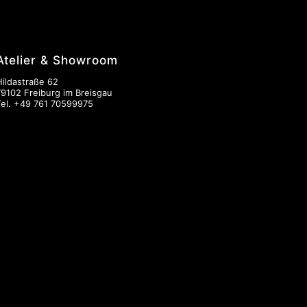
Atelier & Showroom
Hildastraße 62
79102 Freiburg im Breisgau
Tel.
+49 761 70599975