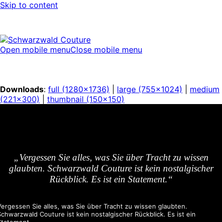
Skip to content
Open mobile menu
Close mobile menu
Downloads
:
full (1280x1736)
|
large (755x1024)
|
medium
(221x300)
|
thumbnail (150x150)
„Vergessen Sie alles, was Sie über Tracht zu wissen
glaubten. Schwarzwald Couture ist kein nostalgischer
Rückblick. Es ist ein Statement.“
Vergessen Sie alles, was Sie über Tracht zu wissen glaubten.
Schwarzwald Couture ist kein nostalgischer Rückblick. Es ist ein
Statement.