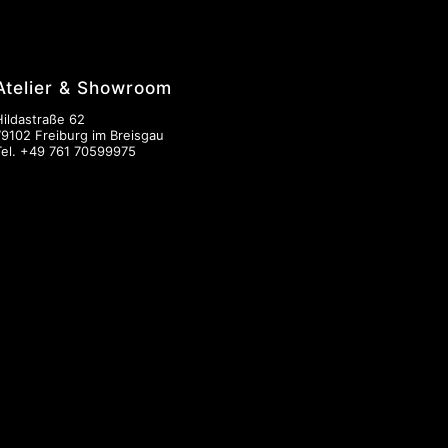
Atelier & Showroom
Hildastraße 62
79102 Freiburg im Breisgau
Tel.
+49 761 70599975