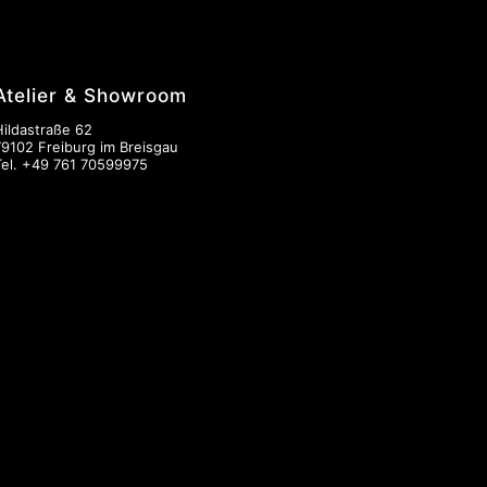
Atelier & Showroom
Hildastraße 62
79102 Freiburg im Breisgau
Tel.
+49 761 70599975