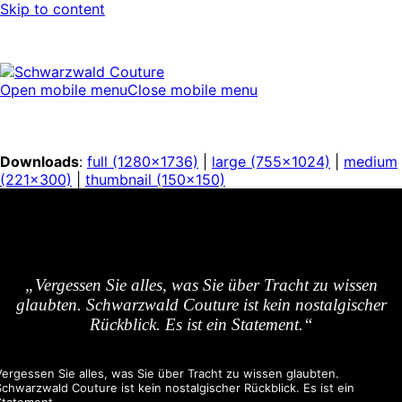
Skip to content
Open mobile menu
Close mobile menu
Downloads
:
full (1280x1736)
|
large (755x1024)
|
medium
(221x300)
|
thumbnail (150x150)
„Vergessen Sie alles, was Sie über Tracht zu wissen
glaubten. Schwarzwald Couture ist kein nostalgischer
Rückblick. Es ist ein Statement.“
Vergessen Sie alles, was Sie über Tracht zu wissen glaubten.
Schwarzwald Couture ist kein nostalgischer Rückblick. Es ist ein
Statement.