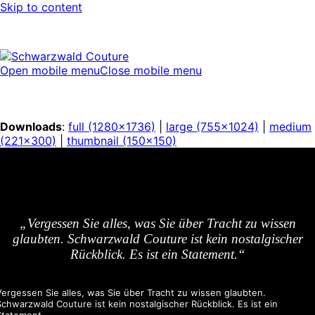
Skip to content
Open mobile menu
Close mobile menu
Downloads
:
full (1280x1736)
|
large (755x1024)
|
medium
(221x300)
|
thumbnail (150x150)
„Vergessen Sie alles, was Sie über Tracht zu wissen
glaubten. Schwarzwald Couture ist kein nostalgischer
Rückblick. Es ist ein Statement.“
Vergessen Sie alles, was Sie über Tracht zu wissen glaubten.
Schwarzwald Couture ist kein nostalgischer Rückblick. Es ist ein
Statement.