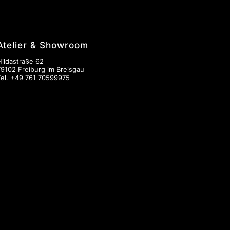
Atelier & Showroom
Hildastraße 62
79102 Freiburg im Breisgau
Tel.
+49 761 70599975