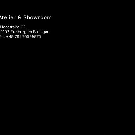
Atelier & Showroom
Hildastraße 62
79102 Freiburg im Breisgau
Tel.
+49 761 70599975