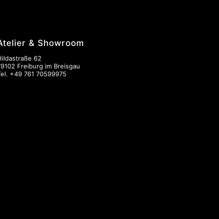
Atelier & Showroom
Hildastraße 62
79102 Freiburg im Breisgau
Tel.
+49 761 70599975