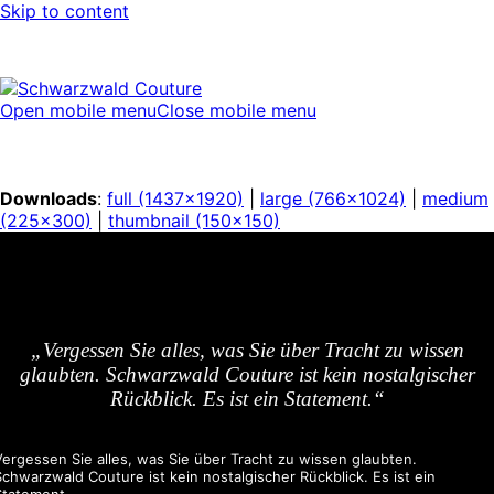
Skip to content
Open mobile menu
Close mobile menu
Downloads
:
full (1437x1920)
|
large (766x1024)
|
medium
(225x300)
|
thumbnail (150x150)
„Vergessen Sie alles, was Sie über Tracht zu wissen
glaubten. Schwarzwald Couture ist kein nostalgischer
Rückblick. Es ist ein Statement.“
Vergessen Sie alles, was Sie über Tracht zu wissen glaubten.
Schwarzwald Couture ist kein nostalgischer Rückblick. Es ist ein
Statement.