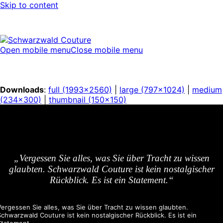
Skip to content
Open mobile menu
Close mobile menu
Downloads
:
full (1993x2560)
|
large (797x1024)
|
medium
(234x300)
|
thumbnail (150x150)
„Vergessen Sie alles, was Sie über Tracht zu wissen
glaubten. Schwarzwald Couture ist kein nostalgischer
Rückblick. Es ist ein Statement.“
Vergessen Sie alles, was Sie über Tracht zu wissen glaubten.
Schwarzwald Couture ist kein nostalgischer Rückblick. Es ist ein
Statement.