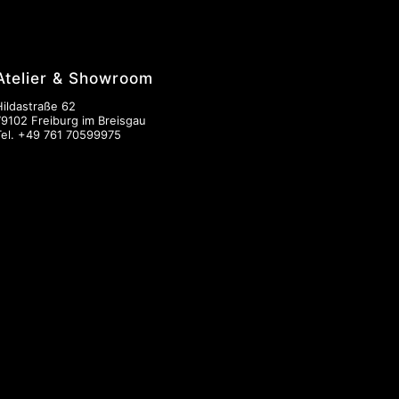
Atelier & Showroom
Hildastraße 62
79102 Freiburg im Breisgau
Tel.
+49 761 70599975