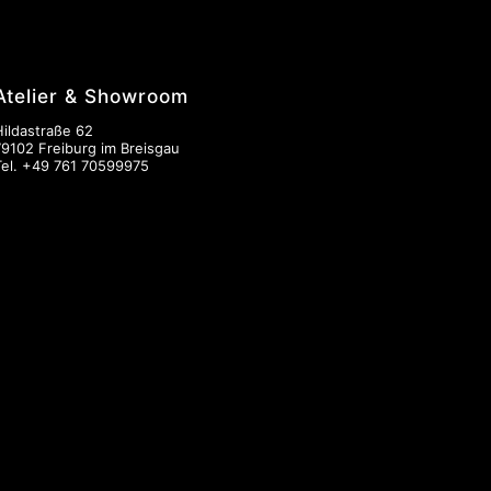
Atelier & Showroom
Hildastraße 62
79102 Freiburg im Breisgau
Tel.
+49 761 70599975