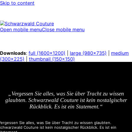
Skip to content
Open mobile menu
Close mobile menu
Downloads
:
full (1600x1200)
|
large (980x735)
|
medium
(300x225)
|
thumbnail (150x150)
„Vergessen Sie alles, was Sie über Tracht zu wissen
glaubten. Schwarzwald Couture ist kein nostalgischer
Rückblick. Es ist ein Statement.“
Vergessen Sie alles, was Sie über Tracht zu wissen glaubten.
Schwarzwald Couture ist kein nostalgischer Rückblick. Es ist ein
Statement.