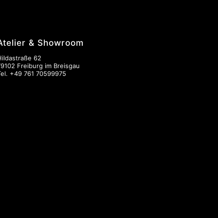
Atelier & Showroom
Hildastraße 62
79102 Freiburg im Breisgau
Tel.
+49 761 70599975