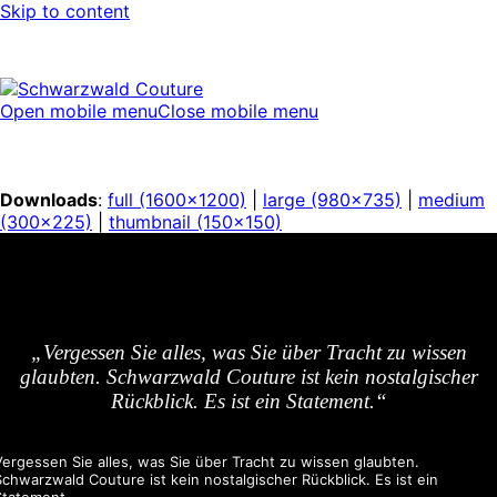
Skip to content
Open mobile menu
Close mobile menu
Downloads
:
full (1600x1200)
|
large (980x735)
|
medium
(300x225)
|
thumbnail (150x150)
„Vergessen Sie alles, was Sie über Tracht zu wissen
glaubten. Schwarzwald Couture ist kein nostalgischer
Rückblick. Es ist ein Statement.“
Vergessen Sie alles, was Sie über Tracht zu wissen glaubten.
Schwarzwald Couture ist kein nostalgischer Rückblick. Es ist ein
Statement.