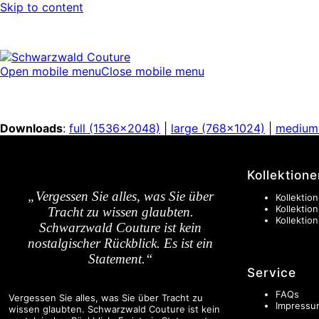
Skip to content
Open mobile menu
Close mobile menu
Downloads
:
full (1536x2048)
|
large (768x1024)
|
medium
Kollektione
„Vergessen Sie alles, was Sie über
Kollektion
Kollektio
Tracht zu wissen glaubten.
Kollektio
Schwarzwald Couture ist kein
nostalgischer Rückblick. Es ist ein
Statement.“
Service
FAQs
Vergessen Sie alles, was Sie über Tracht zu
Impressu
wissen glaubten. Schwarzwald Couture ist kein