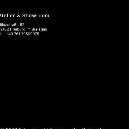
Atelier & Showroom
Hildastraße 62
79102 Freiburg im Breisgau
Tel.
+49 761 70599975