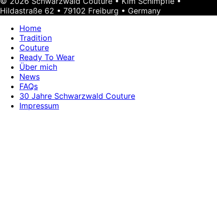
© 2026 Schwarzwald Couture • Kim Schimpfle •
Hildastraße 62 • 79102 Freiburg • Germany
Home
Tradition
Couture
Ready To Wear
Über mich
News
FAQs
30 Jahre Schwarzwald Couture
Impressum