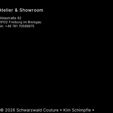
Atelier & Showroom
Hildastraße 62
79102 Freiburg im Breisgau
Tel.
+49 761 70599975
© 2026 Schwarzwald Couture • Kim Schimpfle •