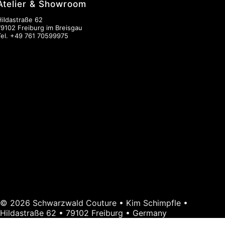
Atelier & Showroom
Hildastraße 62
79102 Freiburg im Breisgau
Tel.
+49 761 70599975
© 2026 Schwarzwald Couture • Kim Schimpfle •
Hildastraße 62 • 79102 Freiburg • Germany