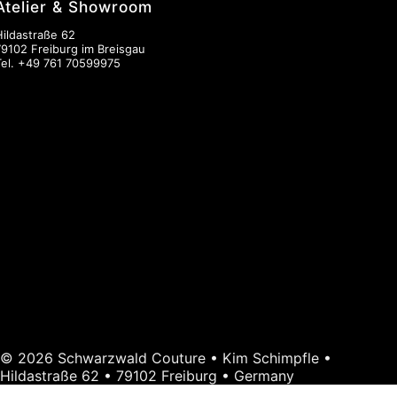
Atelier & Showroom
Hildastraße 62
79102 Freiburg im Breisgau
Tel.
+49 761 70599975
© 2026 Schwarzwald Couture • Kim Schimpfle •
Hildastraße 62 • 79102 Freiburg • Germany