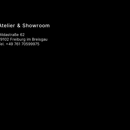
Atelier & Showroom
Hildastraße 62
79102 Freiburg im Breisgau
Tel.
+49 761 70599975