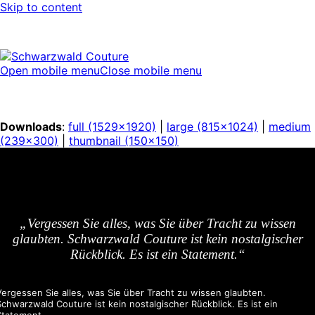
Skip to content
Open mobile menu
Close mobile menu
Downloads
:
full (1529x1920)
|
large (815x1024)
|
medium
(239x300)
|
thumbnail (150x150)
„Vergessen Sie alles, was Sie über Tracht zu wissen
glaubten. Schwarzwald Couture ist kein nostalgischer
Rückblick. Es ist ein Statement.“
Vergessen Sie alles, was Sie über Tracht zu wissen glaubten.
Schwarzwald Couture ist kein nostalgischer Rückblick. Es ist ein
Statement.