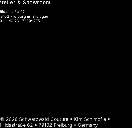
Atelier & Showroom
Hildastraße 62
79102 Freiburg im Breisgau
Tel.
+49 761 70599975
© 2026 Schwarzwald Couture • Kim Schimpfle •
Hildastraße 62 • 79102 Freiburg • Germany