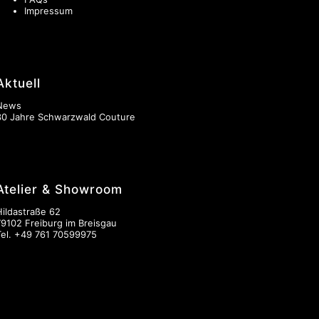
Impressum
Aktuell
News
30 Jahre Schwarzwald Couture
Atelier & Showroom
Hildastraße 62
79102 Freiburg im Breisgau
Tel.
+49 761 70599975